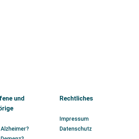
fene und
Rechtliches
örige
Impressum
 Alzheimer?
Datenschutz
t Demenz?