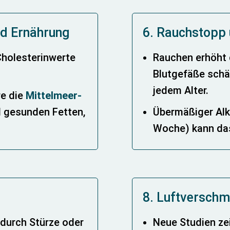
nd Ernährung
6. Rauchstopp
Cholesterinwerte
Rauchen erhöht 
Blutgefäße schäd
jedem Alter.
re die
Mittelmeer-
nd gesunden Fetten,
Übermäßiger Alk
Woche) kann das
8. Luftverschm
 durch Stürze oder
Neue Studien ze