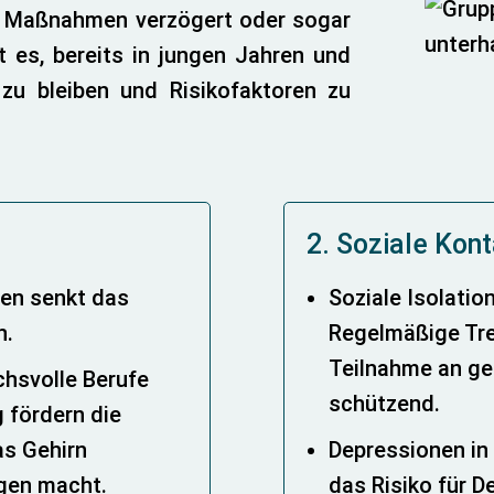
 Maßnahmen verzögert oder sogar
t es, bereits in jungen Jahren und
u bleiben und Risikofaktoren zu
2. Soziale Kon
ren senkt das
Soziale Isolatio
n.
Regelmäßige Tre
Teilnahme an ges
chsvolle Berufe
schützend.
 fördern die
das Gehirn
Depressionen in
gen macht.
das Risiko für D