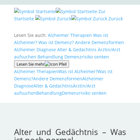
Zur
Startseite
Zurück
Lesen Sie auch:
Alzheimer Therapien
Was ist
Alzheimer?
Was ist Demenz?
Andere Demenzformen
Alzheimer Diagnose
Alter & Gedächtnis
Ärztin/Arzt
aufsuchen
Behandlung
Demenzrisiko senken
Lesen Sie mehr
Alzheimer Therapien
Was ist Alzheimer?
Was ist
Demenz?
Andere Demenzformen
Alzheimer
Diagnose
Alter & Gedächtnis
Ärztin/Arzt
aufsuchen
Behandlung
Demenzrisiko senken
Alter und Gedächtnis – Was